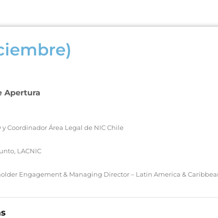
iciembre)
e Apertura
 y Coordinador Área Legal de NIC Chile
junto, LACNIC
eholder Engagement & Managing Director – Latin America & Caribbe
as